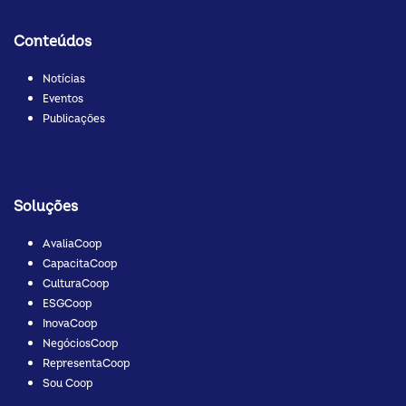
Conteúdos
Notícias
Eventos
Publicações
Soluções
AvaliaCoop
CapacitaCoop
CulturaCoop
ESGCoop
InovaCoop
NegóciosCoop
RepresentaCoop
Sou Coop