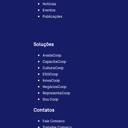
Notícias
Eventos
Publicações
Soluções
AvaliaCoop
CapacitaCoop
CulturaCoop
ESGCoop
InovaCoop
NegóciosCoop
RepresentaCoop
Sou Coop
Contatos
Fale Conosco
Trabalhe Conosco