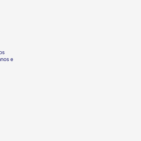
os
anos e