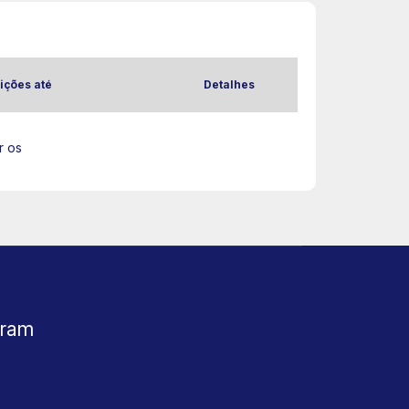
ições até
Detalhes
r os
gram