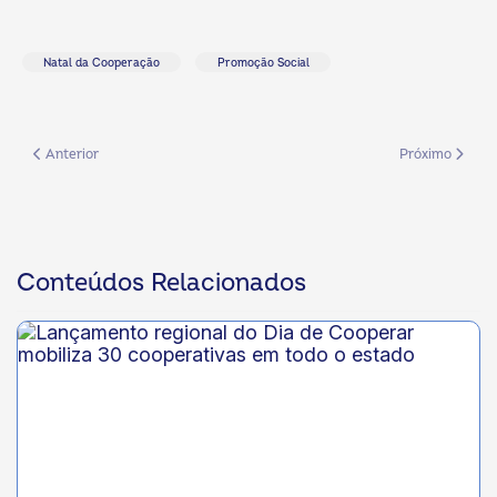
Natal da Cooperação
Promoção Social
Artigo anterior: OCB/MS realiza Assembleia Geral Extraordinária
Próximo artigo
Anterior
Próximo
Conteúdos Relacionados