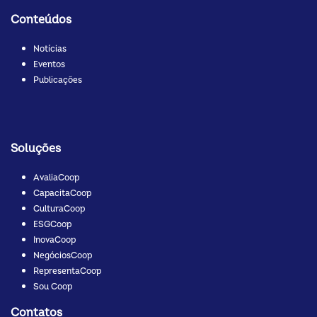
Conteúdos
Notícias
Eventos
Publicações
Soluções
AvaliaCoop
CapacitaCoop
CulturaCoop
ESGCoop
InovaCoop
NegóciosCoop
RepresentaCoop
Sou Coop
Contatos