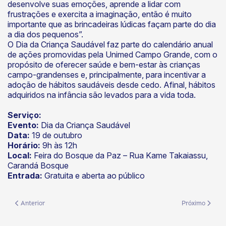
desenvolve suas emoções, aprende a lidar com
frustrações e exercita a imaginação, então é muito
importante que as brincadeiras lúdicas façam parte do dia
a dia dos pequenos”.
O Dia da Criança Saudável faz parte do calendário anual
de ações promovidas pela Unimed Campo Grande, com o
propósito de oferecer saúde e bem-estar às crianças
campo-grandenses e, principalmente, para incentivar a
adoção de hábitos saudáveis desde cedo. Afinal, hábitos
adquiridos na infância são levados para a vida toda.
Serviço:
Evento:
Dia da Criança Saudável
Data:
19 de outubro
Horário:
9h às 12h
Local:
Feira do Bosque da Paz – Rua Kame Takaiassu,
Carandá Bosque
Entrada:
Gratuita e aberta ao público
Artigo anterior: No crédito ou no débito? No coop!
Próximo artigo
Anterior
Próximo