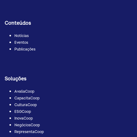
Conteúdos
Notícias
Eventos
Publicações
Soluções
AvaliaCoop
CapacitaCoop
CulturaCoop
ESGCoop
InovaCoop
NegóciosCoop
RepresentaCoop