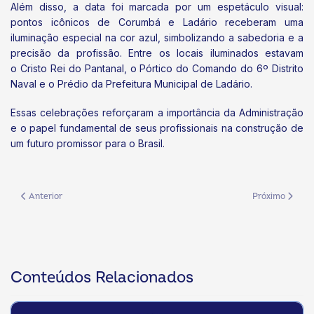
Além disso, a data foi marcada por um espetáculo visual:
pontos icônicos de Corumbá e Ladário receberam uma
iluminação especial na cor azul, simbolizando a sabedoria e a
precisão da profissão. Entre os locais iluminados estavam
o Cristo Rei do Pantanal, o Pórtico do Comando do 6º Distrito
Naval e o Prédio da Prefeitura Municipal de Ladário.
Essas celebrações reforçaram a importância da Administração
e o papel fundamental de seus profissionais na construção de
um futuro promissor para o Brasil.
Artigo anterior: UNIGRAN SUMMIT 2025 reúne especialistas e debate lid
Próximo artigo
Anterior
Próximo
Conteúdos Relacionados