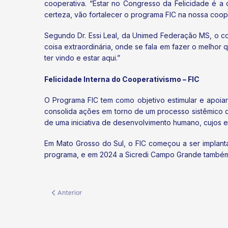
cooperativa. “Estar no Congresso da Felicidade é a
certeza, vão fortalecer o programa FIC na nossa coop
Segundo Dr. Essi Leal, da Unimed Federação MS, o co
coisa extraordinária, onde se fala em fazer o melhor 
ter vindo e estar aqui.”
Felicidade Interna do Cooperativismo – FIC
O Programa FIC tem como objetivo estimular e apoiar
consolida ações em torno de um processo sistêmico qu
de uma iniciativa de desenvolvimento humano, cujos 
Em Mato Grosso do Sul, o FIC começou a ser implan
programa, e em 2024 a Sicredi Campo Grande também 
Artigo anterior: Sistema OCB/MS representa o cooperativism
Anterior