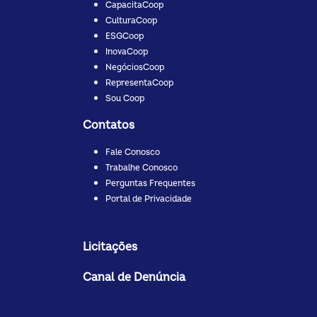
CapacitaCoop
CulturaCoop
ESGCoop
InovaCoop
NegóciosCoop
RepresentaCoop
Sou Coop
Contatos
Fale Conosco
Trabalhe Conosco
Perguntas Frequentes
Portal de Privacidade
Licitações
Canal de Denúncia