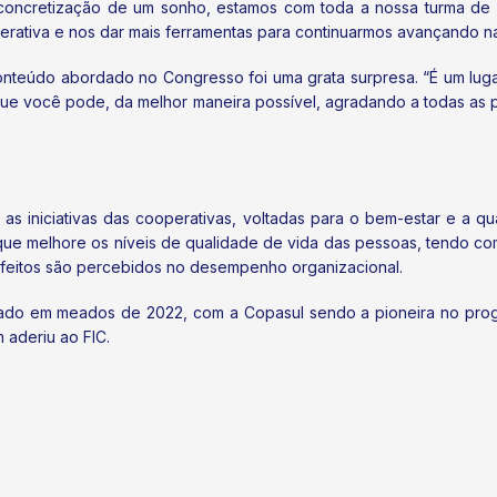
 concretização de um sonho, estamos com toda a nossa turma de fe
erativa e nos dar mais ferramentas para continuarmos avançando na
nteúdo abordado no Congresso foi uma grata surpresa. “É um luga
que você pode, da melhor maneira possível, agradando a todas as p
 as iniciativas das cooperativas, voltadas para o bem-estar e a 
e melhore os níveis de qualidade de vida das pessoas, tendo como 
efeitos são percebidos no desempenho organizacional.
tado em meados de 2022, com a Copasul sendo a pioneira no progr
aderiu ao FIC.
o na 1ª Frente Parlamentar do Varejo do Brasil