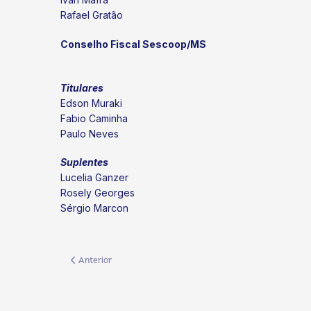
Rafael Gratão
Conselho Fiscal Sescoop/MS
Titulares
Edson Muraki
Fabio Caminha
Paulo Neves
Suplentes
Lucelia Ganzer
Rosely Georges
Sérgio Marcon
Artigo anterior: Termina dia 29 de maio o prazo para recolhi
Anterior