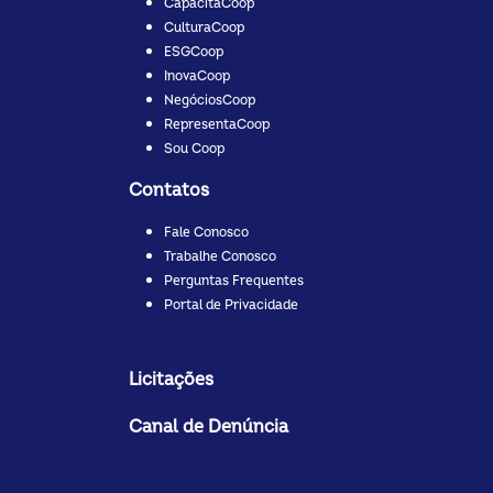
CapacitaCoop
CulturaCoop
ESGCoop
InovaCoop
NegóciosCoop
RepresentaCoop
Sou Coop
Contatos
Fale Conosco
Trabalhe Conosco
Perguntas Frequentes
Portal de Privacidade
Licitações
Canal de Denúncia