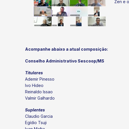
Zen e o
Acompanhe abaixo a atual composição:
Conselho Administrativo Sescoop/MS
Titulares
Ademir Pinesso
Ivo Hideo
Reinaldo Issao
Valmir Galhardo
Suplentes
Claudio Garcia
Egídio Tsuji
Ivan Mafra