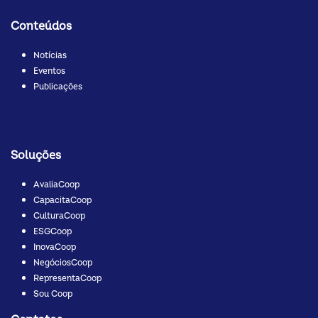
Conteúdos
Notícias
Eventos
Publicações
Soluções
AvaliaCoop
CapacitaCoop
CulturaCoop
ESGCoop
InovaCoop
NegóciosCoop
RepresentaCoop
Sou Coop