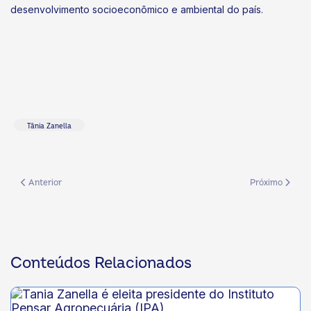
desenvolvimento socioeconômico e ambiental do país.
Tânia Zanella
Artigo anterior: Sistema OCB/MS acompanha assinatura de decreto que f
Próximo artigo
Anterior
Próximo
Conteúdos Relacionados