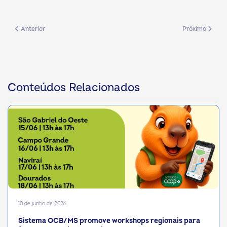
Artigo anterior: Sistema OCB/MS lança VIII Prêmio de Jornalismo e apre
Próximo artigo
Anterior
Próximo
Conteúdos Relacionados
10 de junho de 2026
Sistema OCB/MS promove workshops regionais para