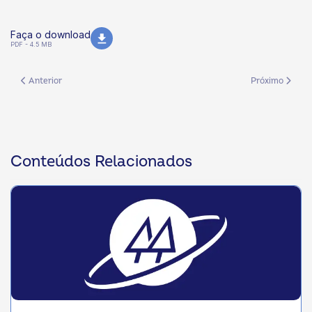
Faça o download
PDF - 4.5 MB
Artigo anterior: EDITAL CONVOCAÇÃO ASSEMBLEIA GERAL EXTRAORD
Próximo artig
Anterior
Próximo
Conteúdos Relacionados