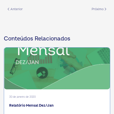
Artigo anterior: Relatório Mensal - Dez/Jan
Próximo artigo:
Anterior
Próximo
Conteúdos Relacionados
30 de janeiro de 2020
Relatório Mensal Dez/Jan