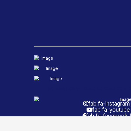
SISTEMA OCB © TODOS OS DIREITOS RE
fab fa-instagram
fab fa-youtube
fab fa-facebook-