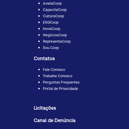
AvaliaCoop
CapacitaCoop
CulturaCoop
ESGCoop
InovaCoop
NegóciosCoop
RepresentaCoop
Sou Coop
Contatos
Fale Conosco
Trabalhe Conosco
Perguntas Frequentes
Portal de Privacidade
Licitações
Canal de Denúncia