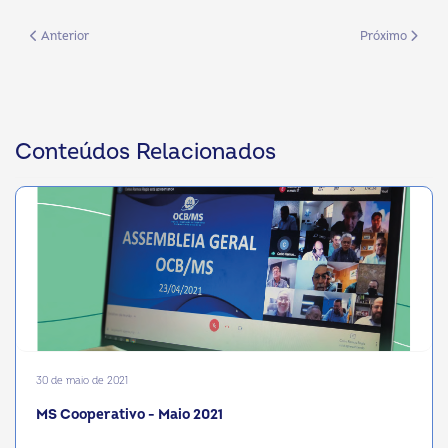
Artigo anterior: MS Cooperativo - Maio de 2026
Próximo artigo
Anterior
Próximo
Conteúdos Relacionados
30 de maio de 2021
MS Cooperativo - Maio 2021