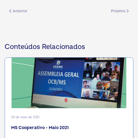
Artigo anterior: MS Cooperativo - Dezembro 2022
Próximo artigo
Anterior
Próximo
Conteúdos Relacionados
30 de maio de 2021
MS Cooperativo - Maio 2021