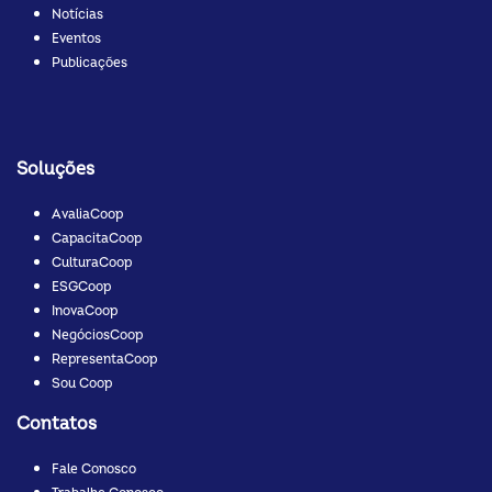
Notícias
Eventos
Publicações
Soluções
AvaliaCoop
CapacitaCoop
CulturaCoop
ESGCoop
InovaCoop
NegóciosCoop
RepresentaCoop
Sou Coop
Contatos
Fale Conosco