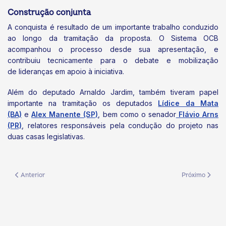
Construção conjunta
A conquista é resultado de um importante trabalho conduzido
ao longo da tramitação da proposta. O Sistema OCB
acompanhou o processo desde sua apresentação, e
contribuiu tecnicamente para o debate e mobilização
de lideranças em apoio à iniciativa.
Além do deputado Arnaldo Jardim, também tiveram papel
importante na tramitação os deputados
Lídice da Mata
(BA)
e
Alex Manente (SP)
, bem como o senador
Flávio Arns
(PR)
, relatores responsáveis pela condução do projeto nas
duas casas legislativas.
Artigo anterior: Presidente do Sistema OCB/MS acompanha ampliação da
Próximo artigo
Anterior
Próximo