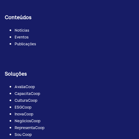
Conteúdos
Notícias
Eventos
Publicações
Soluções
AvaliaCoop
CapacitaCoop
CulturaCoop
ESGCoop
InovaCoop
NegóciosCoop
RepresentaCoop
Sou Coop