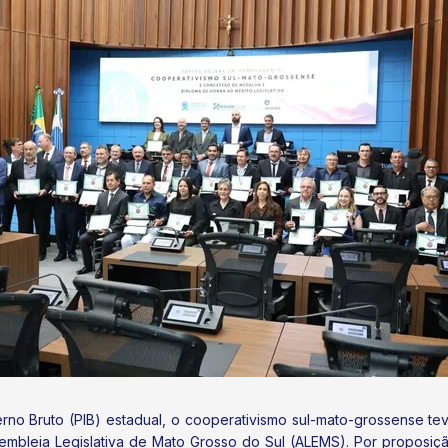
no Bruto (PIB) estadual, o cooperativismo sul-mato-grossense tev
ssembleia Legislativa de Mato Grosso do Sul (ALEMS). Por proposi