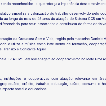
o sendo reconhecidos, o que reforça a importância desse movimento
slativo simboliza a valorização do trabalho desenvolvido pelo c
uído ao longo de mais de 45 anos de atuação do Sistema OCB em Ma
ar diferenciado para seus associados e contribuem de forma decisi
tação da Orquestra Som e Vida, regida pela maestrina Daniele Vi
coob e utiliza a música como instrumento de formação, cooperaçã
el Tránsito e Constante Aguer.
do pela TV ALEMS, em homenagem ao cooperativismo no Mato Grosso
, instituições e cooperativas com atuação relevante em áre
opecuário, crédito, trabalho, educação, saúde, consumo e hab
e impacto social e educacional.