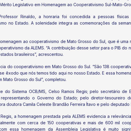
 Mérito Legislativo em Homenagem ao Cooperativismo Sul-Mato-G
Professor Rinaldo, a honraria foi concedida a pessoas física
ismo no Estado. A solenidade integra as comemorações da semana
 homenagem ao cooperativismo de Mato Grosso do Sul, que é uma re
erativismo da ALEMS. “A contribuição desse setor para o PIB do n
tados brasileiros”, acrescentou.
ncia do cooperativismo em Mato Grosso do Sul. “São 138 cooperati
 esse êxodo que nós temos tido aqui no nosso Estado. E essa homen
em Mato Grosso do Sul”, completou.
te do Sistema OCB/MS, Celso Ramos Regis; pelo secretário de E
 representando o Governo do Estado; pelo diretor-tesoureiro do 
ra doutora Camila Celeste Brandão Ferreira Ítavo e pelo deputado
Regis, a homenagem prestada pela ALEMS evidencia a relevânci
tualmente com cerca de 150 cooperativas e mais de 600 mil coo
com essa homenagem da Assembleia Legislativa é muito signif