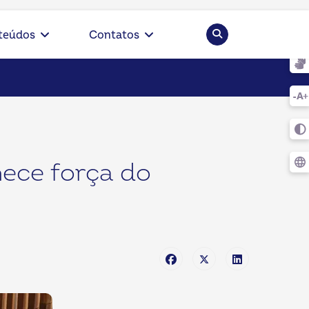
Pesquisar
teúdos
Contatos
hece força do