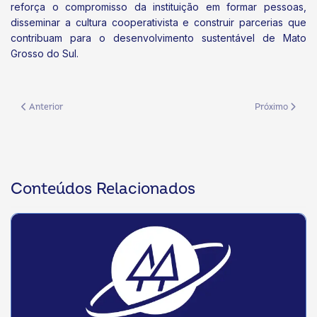
reforça o compromisso da instituição em formar pessoas,
disseminar a cultura cooperativista e construir parcerias que
contribuam para o desenvolvimento sustentável de Mato
Grosso do Sul.
Artigo anterior: Sessão solene da Assembleia Legislativa reconhece forç
Próximo artigo
Anterior
Próximo
Conteúdos Relacionados