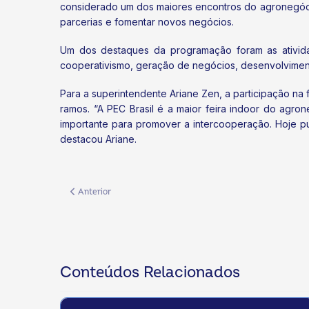
considerado um dos maiores encontros do agronegócio b
parcerias e fomentar novos negócios.
Um dos destaques da programação foram as ativid
cooperativismo, geração de negócios, desenvolvimento
Para a superintendente Ariane Zen, a participação na 
ramos. “A PEC Brasil é a maior feira indoor do agr
importante para promover a intercooperação. Hoje p
destacou Ariane.
Artigo anterior: Sistema OCB/MS e UFMS firmam parceria e 
Anterior
Conteúdos Relacionados