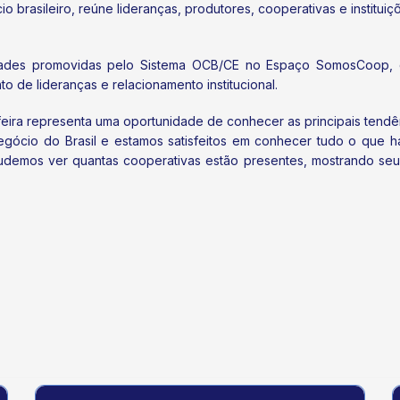
rasileiro, reúne lideranças, produtores, cooperativas e instituiç
ades promovidas pelo Sistema OCB/CE no Espaço SomosCoop, q
 de lideranças e relacionamento institucional.
feira representa uma oportunidade de conhecer as principais tendê
onegócio do Brasil e estamos satisfeitos em conhecer tudo o que 
udemos ver quantas cooperativas estão presentes, mostrando seu 
inauguram Espaço Coop para fortalecer o cooperativismo na universidade