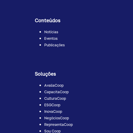
Conteúdos
Notícias
Eventos
Publicações
Soluções
AvaliaCoop
CapacitaCoop
CulturaCoop
ESGCoop
InovaCoop
NegóciosCoop
RepresentaCoop
Sou Coop