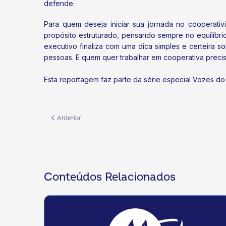
defende.
Para quem deseja iniciar sua jornada no cooperati
propósito estruturado, pensando sempre no equilíbrio 
executivo finaliza com uma dica simples e certeira so
pessoas. E quem quer trabalhar em cooperativa precis
Esta reportagem faz parte da série especial Vozes do
Artigo anterior: Sistema OCB/MS realiza lançamento do Dia 
Anterior
Conteúdos Relacionados