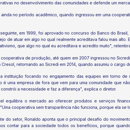
erativas no desenvolvimento das comunidades e defende um mercad
 ainda no período acadêmico, quando ingressou em uma cooperativ
o seguinte, em 1999, foi aprovado no concurso do Banco do Brasi
desejo de atuar em algo no qual realmente acreditava falou mais alto
ativismo, que algo no qual eu acreditava e acredito muito", relembra
cooperativa de produção, até quem em 2007 ingressou no Sicredi. A 
a Cresol, retornando ao Sicredi em 2014, quando assumiu o cargo d
 da instituição focando no engajamento das equipes em torno de 
ão é uma empresa de fora que vem para uma comunidade que não
onstrói a necessidade e faz a diferença", explica o diretor.
l equilibra o mercado ao oferecer produtos e serviços finan
"Uma cooperativa sem transparência não funciona, porque ela se t
nte do setor, Ronaldo aponta que o principal desafio do movimen
os contar para a sociedade todos os benefícios, porque quand