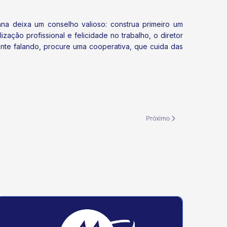
na deixa um conselho valioso: construa primeiro um
zação profissional e felicidade no trabalho, o diretor
lmente falando, procure uma cooperativa, que cuida das
"
Próximo artigo: Sistema OC
Próximo