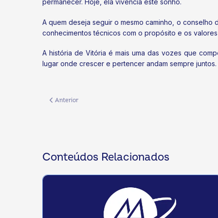
permanecer. Hoje, ela vivencia este sonho.
A quem deseja seguir o mesmo caminho, o conselho dela
conhecimentos técnicos com o propósito e os valores 
A história de Vitória é mais uma das vozes que com
lugar onde crescer e pertencer andam sempre juntos.
Artigo anterior: Sistema OCB/MS lança programa Novos Líder
Anterior
Conteúdos Relacionados