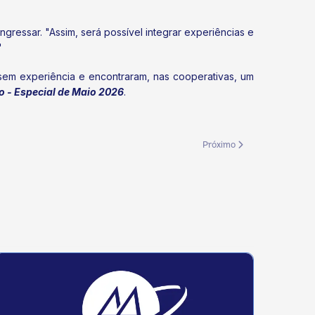
gressar. "Assim, será possível integrar experiências e
"
sem experiência e encontraram, nas cooperativas, um
 - Especial de Maio 2026
.
Próximo artigo: Sistema OCB
Próximo