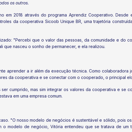
odos os outros.
ismo em 2018 através do programa Aprendiz Cooperativo. Desde ent
oles da cooperativa Sicoob Unique BR, uma trajetória construída
enraizado: "Percebi que o valor das pessoas, da comunidade e do c
ali que nasceu o sonho de permanecer, e ela realizou.
mente aprender a ir além da execução técnica. Como colaboradora 
ores da cooperativa e se conectar com o cooperado, o principal el
er cumprido, mas sim integrar os valores da cooperativa e se con
o estava em uma empresa comum.
 acaso. "O nosso modelo de negócios é sustentável e sólido, pois 
om o modelo de negócio, Vitória entendeu que se tratava de um 