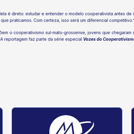
 é direto: estudar e entender o modelo cooperativista antes de in
que praticamos. Com certeza, isso será um diferencial competitivo.
põem o cooperativismo sul-mato-grossense, jovens que chegaram 
 A reportagem faz parte da série especial
Vozes do Cooperativismo
es do Agro para garantir a sustentabilidade no cooperativismo