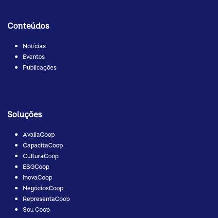
Conteúdos
Notícias
Eventos
Publicações
Soluções
AvaliaCoop
CapacitaCoop
CulturaCoop
ESGCoop
InovaCoop
NegóciosCoop
RepresentaCoop
Sou Coop