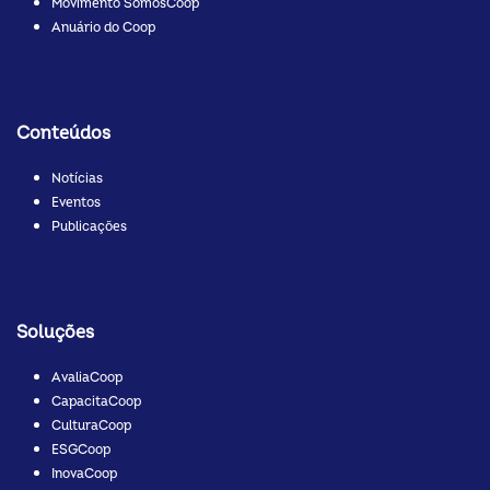
Movimento SomosCoop
Anuário do Coop
Conteúdos
Notícias
Eventos
Publicações
Soluções
AvaliaCoop
CapacitaCoop
CulturaCoop
ESGCoop
InovaCoop