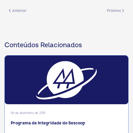
Artigo anterior: Proposta Reforma Estatutária OCB/MS para a AGE 24/4
Próximo artigo
Anterior
Próximo
Conteúdos Relacionados
06 de dezembro de 2019
Programa de Integridade do Sescoop