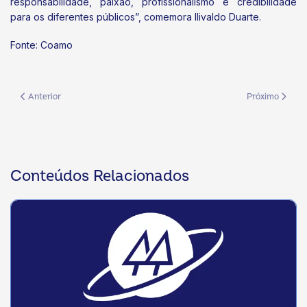
responsabilidade, paixão, profissionalismo e credibilidade
para os diferentes públicos”, comemora Ilivaldo Duarte.
Fonte: Coamo
Artigo anterior: Sistema OCB/MS promove lançamento do Dia de Cooperar
Próximo artigo
Anterior
Próximo
Conteúdos Relacionados