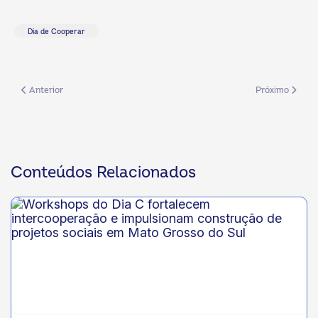
Dia de Cooperar
Artigo anterior: Presidentes e dirigentes de cooperativas de MS particip
Próximo artigo
Anterior
Próximo
Conteúdos Relacionados