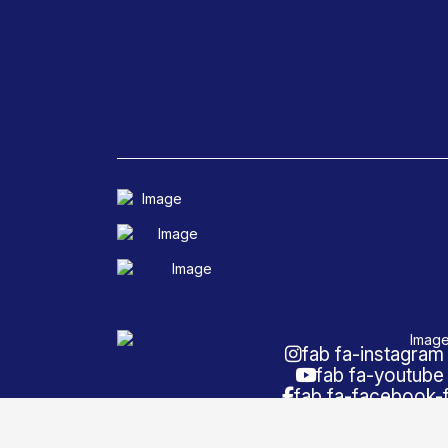
SISTEMA OCB © TODOS OS DIREITOS RE
fab fa-instagram
fab fa-youtube
fab fa-facebook-