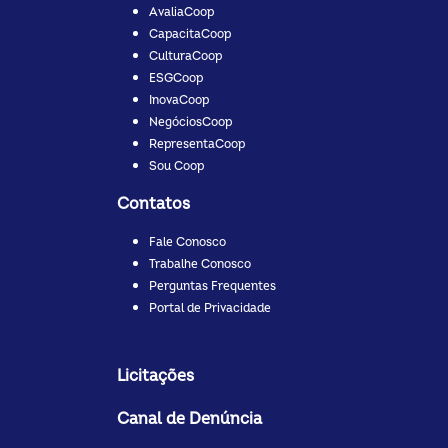
AvaliaCoop
CapacitaCoop
CulturaCoop
ESGCoop
InovaCoop
NegóciosCoop
RepresentaCoop
Sou Coop
Contatos
Fale Conosco
Trabalhe Conosco
Perguntas Frequentes
Portal de Privacidade
Licitações
Canal de Denúncia